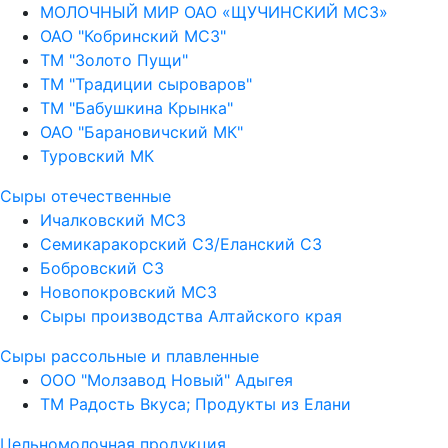
МОЛОЧНЫЙ МИР ОАО «ЩУЧИНСКИЙ МСЗ»
ОАО "Кобринский МСЗ"
ТМ "Золото Пущи"
ТМ "Традиции сыроваров"
ТМ "Бабушкина Крынка"
ОАО "Барановичский МК"
Туровский МК
Сыры отечественные
Ичалковский МСЗ
Семикаракорский СЗ/Еланский СЗ
Бобровский СЗ
Новопокровский МСЗ
Сыры производства Алтайского края
Сыры рассольные и плавленные
ООО "Молзавод Новый" Адыгея
ТМ Радость Вкуса; Продукты из Елани
Цельномолочная продукция