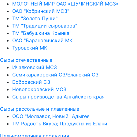
МОЛОЧНЫЙ МИР ОАО «ЩУЧИНСКИЙ МСЗ»
ОАО "Кобринский МСЗ"
ТМ "Золото Пущи"
ТМ "Традиции сыроваров"
ТМ "Бабушкина Крынка"
ОАО "Барановичский МК"
Туровский МК
Сыры отечественные
Ичалковский МСЗ
Семикаракорский СЗ/Еланский СЗ
Бобровский СЗ
Новопокровский МСЗ
Сыры производства Алтайского края
Сыры рассольные и плавленные
ООО "Молзавод Новый" Адыгея
ТМ Радость Вкуса; Продукты из Елани
Цельномолочная продукция