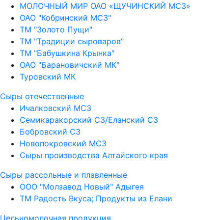
МОЛОЧНЫЙ МИР ОАО «ЩУЧИНСКИЙ МСЗ»
ОАО "Кобринский МСЗ"
ТМ "Золото Пущи"
ТМ "Традиции сыроваров"
ТМ "Бабушкина Крынка"
ОАО "Барановичский МК"
Туровский МК
Сыры отечественные
Ичалковский МСЗ
Семикаракорский СЗ/Еланский СЗ
Бобровский СЗ
Новопокровский МСЗ
Сыры производства Алтайского края
Сыры рассольные и плавленные
ООО "Молзавод Новый" Адыгея
ТМ Радость Вкуса; Продукты из Елани
Цельномолочная продукция